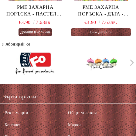
PME ЗАХАРНА
PME ЗАХАРНА
ПОРЪСКА - ПАСТЕЛНА
ПОРЪСКА - ДЪГА -
ОГНЕНА ТОРТА -
PASTEL RAINBOW 76 гр.
€3.90
7.63лв.
€3.90
7.63лв.
PASTEL FAIRY CAKES
Виж детайли
66 гр.
Абонирай се
Бързи връзки:
Рекламации
Общи условия
Контакт
Марки