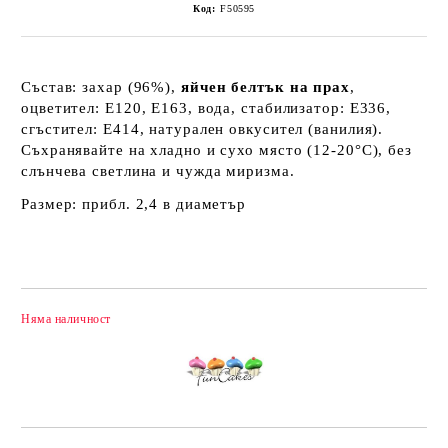
Код:
F50595
Състав: захар (96%),
яйчен белтък на прах
,
оцветител: Е120, Е163, вода, стабилизатор: Е336,
сгъстител: Е414, натурален овкусител (ванилия).
Съхранявайте на хладно и сухо място (12-20°C), без
слънчева светлина и чужда миризма.
Размер: прибл. 2,4 в диаметър
Няма наличност
Добави в желани