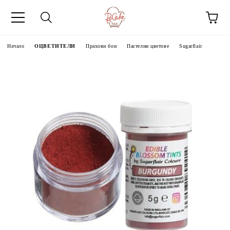
Начало
ОЦВЕТИТЕЛИ
Прахови бои
Пастелни цветове
Sugarflair