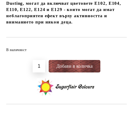
Dusting, могат да включват цветовете E102, E104,
E110, E122, E124 и E129 - които могат да имат
неблагоприятен ефект върху активността и
вниманието при някои деца.
Добави в желани
В наличност