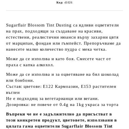
Код:
d1026
Sugarflair Blossom Tint Dusting са ядливи оцветители
на прах, подходящи за създаване на красиви,
естествени, реалистични нюанси върху захарни цвтя
от марципан, фондан или гъмпейст. Препоръчваме да
нанесете малко количество пудра с мека четка.
Може да се използва и като боя. Смесете част от
праха с капка алкохол.
Може да се използва и за оцветяване на бял шоколад
или бонбони.
Състав: цветове: E122 Кармоазин, Е153 растителен
въглен
Не е подходящ за вегетарианци или вегани.
Дозировка: не повече от 0.4g на 1kg украса за торта
Въпреки че не е задължително да присъстват в
този конкретен продукт, цветовете, използвани в
цялата гама оцветители Sugarflair Blossom Tint