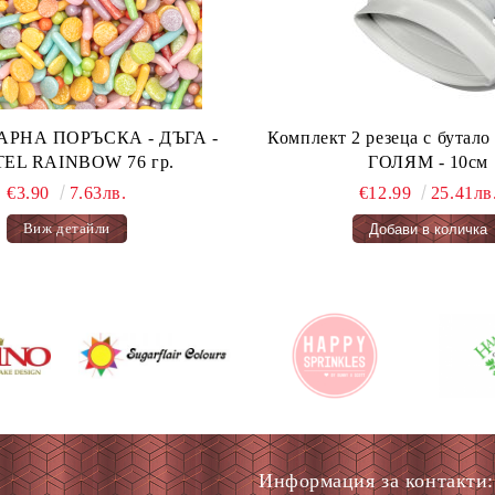
А ПОРЪСКА - ДЪГА -
Комплект 2 резеца с бута
PASTEL RAINBOW 76 гр.
ГОЛЯМ - 10см
€3.90
7.63лв.
€12.99
25.41лв
Виж детайли
Информация за контакти: