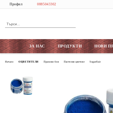
Профил
0885043302
ЗА НАС
ПРОДУКТИ
НОВИ П
Начало
ОЦВЕТИТЕЛИ
Прахови бои
Пастелни цветове
Sugarflair