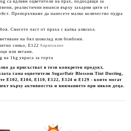
ting са ядливи оцветители на прах, подходящи за
ствени, реалистични нюанси върху захарни цвтя от
ейст. Препоръчваме да нанесете малко количество пудра
боя. Смесете част от праха с капка алкохол.
цветяване на бял шоколад или бонбони.
лянтно синьо, E122
Кармоазин
нци или вегани.
g на 1kg украса за торта
лно да присъстват в този конкретен продукт,
лата гама оцветители Sugarflair Blossom Tint Dusting,
те E102, E104, E110, E122, E124 и E129 - които могат
фект върху активността и вниманието при някои деца.
Добави в желани