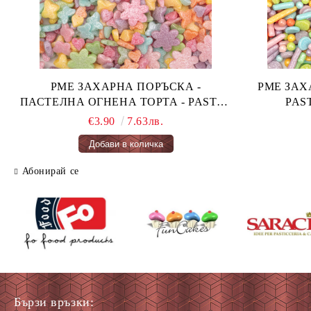
PME ЗАХАРНА ПОРЪСКА -
PME ЗАХАРН
ПАСТЕЛНА ОГНЕНА ТОРТА - PASTEL
FAIRY CAKES 66 гр.
€3.90
7.63лв.
Абонирай се
Бързи връзки: