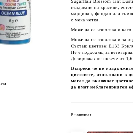
Sugarflair Blossom Tint Dus
създаване на красиви, есте
марципан, фондан или гъмп
с мека четка.
Може да се използва и като 
Може да се използва и за о
Състав: цветове: E133 Бри
Не е подходящ за вегетариа
Дозировка: не повече от 1,6
Въпреки че не е задължите
цветовете, използвани в ця
могат да включват цветове
ятел
да имат неблагоприятен е
В наличност