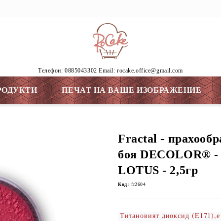
Tелефон: 0885043302 Email: rocake.office@gmail.com
РОДУКТИ
ПЕЧАТ НА ВАШЕ ИЗОБРАЖЕНИЕ
Fractal - прахооб
боя DECOLOR® -
LOTUS - 2,5гр
Код:
fr2604
Титановият диоксид (E171),е