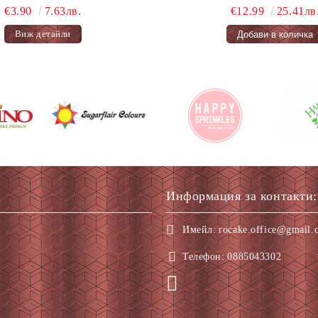
€3.90
7.63лв.
€12.99
25.41лв
Виж детайли
Информация за контакти:
Имейл:
rocake.office@gmail.
Телефон:
0885043302