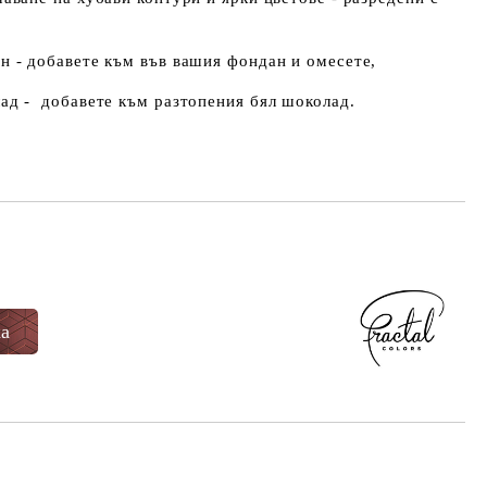
ан - добавете към във вашия фондан и омесете,
лад - добавете към разтопения бял шоколад.
Добави в желани