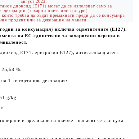
август 2022.
анов диоксид (Е171) могат да се използват само за
ни
декораци
и
(
захарни цветя или фигури)
, които трябва да бъдат премахнати преди да се консумира
ния продукт или за декорация на макети.
дни за консумация) включва оцветителите (Е127),
ламента на ЕС единствено за захаросани череши в
омишленост.
 диоксид Е171, еритрозин Е127), антислепващ агент
 25,53 %.
на 1 кг торта или декорация:
51 g/kg
а:
 тониране и преливане на цвеове - нанасят се със суха
чаване на хубави контури и ярки цветове - разредени с