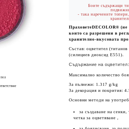
Боите съдържащи тит
подвиж
така наречените топери
-
хранител
ПраховетеDECOLOR® (не го
които са разрешени в рег
хранително-вкусовата пр
Състав: оцветител (титанов
(силициев диоксид Е551).
Съдържание на оцветител:
Максимално количество боя 
ятел
За пълнежи: 1.317 g/kg
тветствие
За декорация и покрития: 4.
Основни методи на употреб
за създаване на сенки,
четка за оцветяване ,
за боядисване, за полу