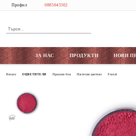
Профил
0885043302
ЗА НАС
ПРОДУКТИ
НОВИ П
Начало
ОЦВЕТИТЕЛИ
Прахови бои
Пастелни цветове
Fractal