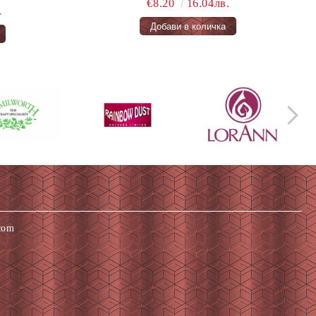
€8.20
16.04лв.
.
com