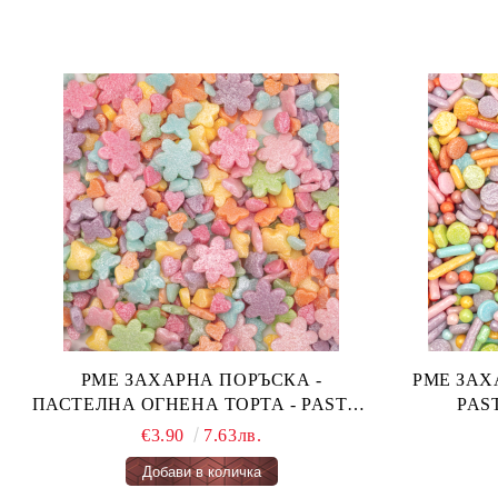
PME ЗАХАРНА ПОРЪСКА -
PME ЗАХАРН
ПАСТЕЛНА ОГНЕНА ТОРТА - PASTEL
FAIRY CAKES 66 гр.
€3.90
7.63лв.