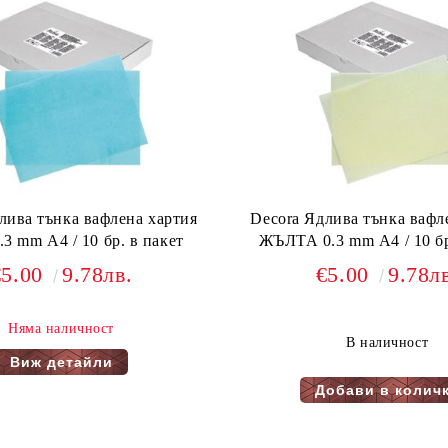
лива тънка вафлена хартия
Decora Ядлива тънка вафл
3 mm А4 / 10 бр. в пакет
ЖЪЛТА 0.3 mm А4 / 10 бр
€5.00
9.78лв.
€5.00
9.78л
Няма наличност
В наличност
Виж детайли