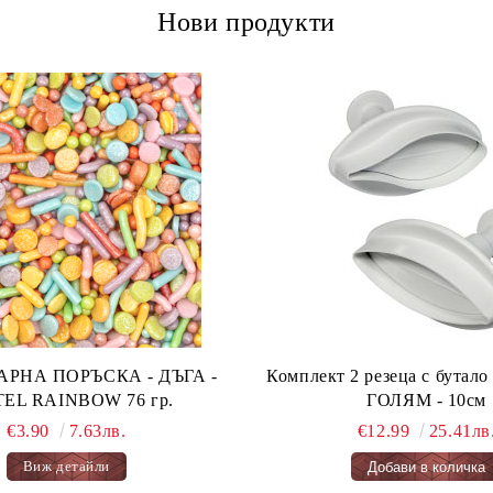
Нови продукти
А ПОРЪСКА - ДЪГА -
Комплект 2 резеца с бута
PASTEL RAINBOW 76 гр.
ГОЛЯМ - 10см
€3.90
7.63лв.
€12.99
25.41лв
Виж детайли