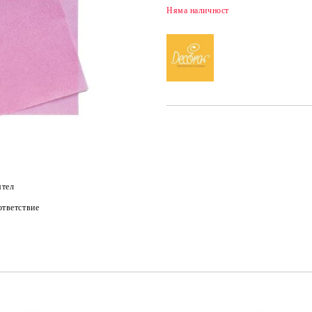
Няма наличност
ятел
тветствие