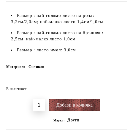
Размер : най-голямо листо на роза:
3,2см/2,0см; най-малко листо 1,4см/1,0см
Размер : най-голямо листо на бръшлян:
2,5см; най-малко листо 1,0см
Размер : листо имел: 3,0см
Материал:
Силикон
Добави в желани
В наличност
Други
Марка: