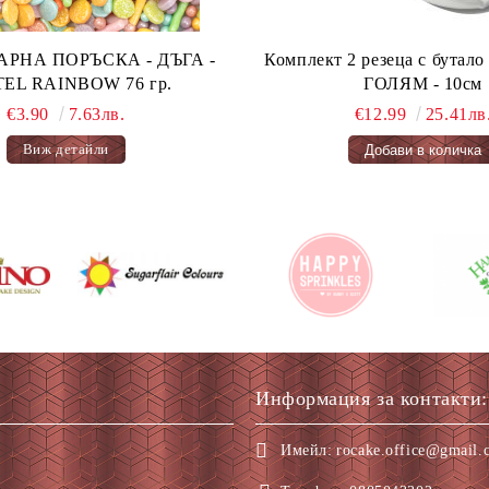
А ПОРЪСКА - ДЪГА -
Комплект 2 резеца с бута
PASTEL RAINBOW 76 гр.
ГОЛЯМ - 10см
€3.90
7.63лв.
€12.99
25.41лв
Виж детайли
Информация за контакти:
Имейл:
rocake.office@gmail.