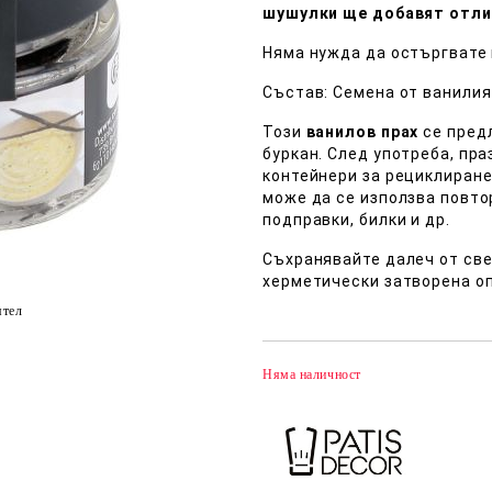
шушулки ще добавят отли
Няма нужда да остъргвате 
Състав: Семена от ванилия
Този
ванилов прах
се пред
буркан. След употреба, пр
контейнери за рециклиране 
може да се използва повто
подправки, билки и др.
Съхранявайте далеч от све
херметически затворена оп
ятел
Няма наличност