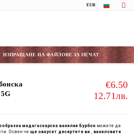
EUR
ИЗПРАЩАНЕ НА ФАЙЛОВЕ ЗА ПЕЧАТ
€6.50
бонска
 5G
12.71лв.
ообразна мадагаскарска ванилия
Бурбон
можете да
пти. Освен че
ще овкусят десертите ви
,
ваниловите