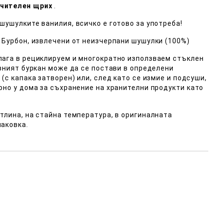
чителен щрих
.
шушулките ванилия, всичко е готово за употреба!
 Бурбон, извлечени от неизчерпани шушулки (100%)
лага в рециклируем и многократно използваем стъклен
азният буркан може да се постави в определени
(с капака затворен) или, след като се измие и подсуши,
рно у дома за съхранение на хранителни продукти като
тлина, на стайна температура, в оригиналната
аковка.
Добави в желани