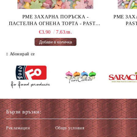
PME ЗАХАРНА ПОРЪСКА -
PME ЗАХАРН
ПАСТЕЛНА ОГНЕНА ТОРТА - PASTEL
FAIRY CAKES 66 гр.
€3.90
7.63лв.
Абонирай се
Бързи връзки:
Рекламации
Общи условия