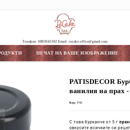
Tелефон: 0885043302 Email: rocake.office@gmail.com
РОДУКТИ
ПЕЧАТ НА ВАШЕ ИЗОБРАЖЕНИЕ
PATISDECOR Бур
ванилия на прах -
Код:
P60
С това бурканче от 5 г
прах
овкусите всичките си реце