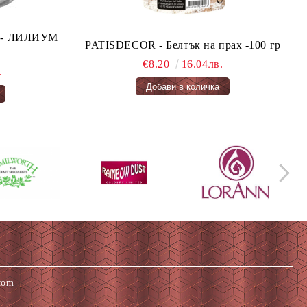
ло - ЛИЛИУМ
PATISDECOR - Белтък на прах -100 гр
€8.20
16.04лв.
.
com