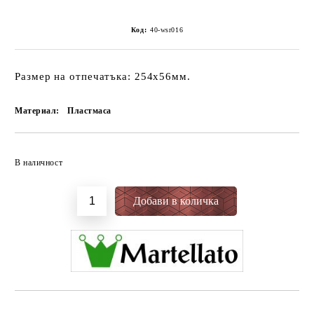
Код:
40-wsr016
Размер на отпечатъка: 254x56мм.
Материал:
Пластмаса
Добави в желани
В наличност