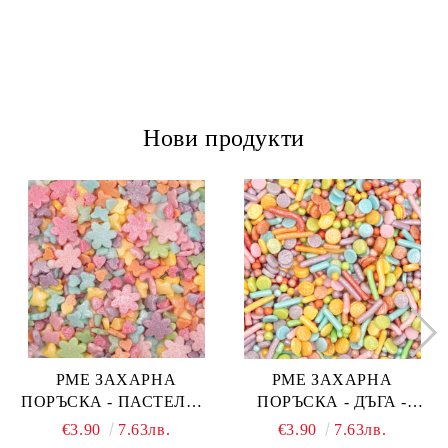
Нови продукти
PME ЗАХАРНА
PME ЗАХАРНА
ПОРЪСКА - ПАСТЕЛНА
ПОРЪСКА - ДЪГА -
ОГНЕНА ТОРТА -
PASTEL RAINBOW 76 гр.
€3.90
7.63лв.
€3.90
7.63лв.
PASTEL FAIRY CAKES