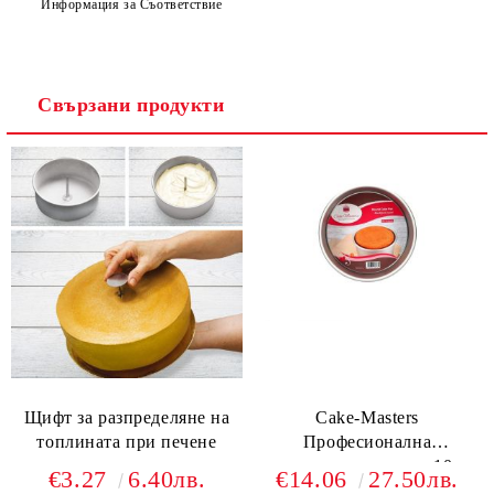
Информация за Съответствие
Свързани продукти
Щифт за разпределяне на
Cake-Masters
топлината при печене
Професионална
анодиранина тава - х10см
€3.27
6.40лв.
€14.06
27.50лв.
- ф17,5