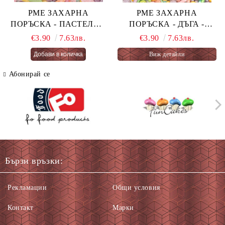
PME ЗАХАРНА
PME ЗАХАРНА
ПОРЪСКА - ПАСТЕЛНА
ПОРЪСКА - ДЪГА -
ОГНЕНА ТОРТА -
PASTEL RAINBOW 76 гр.
€3.90
7.63лв.
€3.90
7.63лв.
PASTEL FAIRY CAKES
Виж детайли
66 гр.
Абонирай се
Бързи връзки:
Рекламации
Общи условия
Контакт
Марки