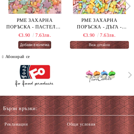
PME ЗАХАРНА
PME ЗАХАРНА
ПОРЪСКА - ПАСТЕЛНА
ПОРЪСКА - ДЪГА -
ОГНЕНА ТОРТА -
PASTEL RAINBOW 76 гр.
€3.90
7.63лв.
€3.90
7.63лв.
PASTEL FAIRY CAKES
Виж детайли
66 гр.
Абонирай се
Бързи връзки:
Рекламации
Общи условия