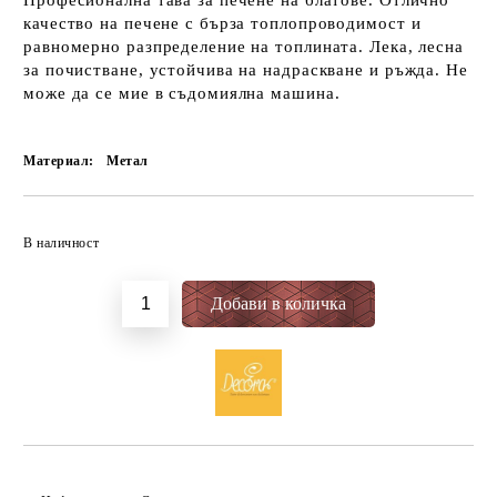
Професионална тава за печене на блатове. Отлично
качество на печене с бърза топлопроводимост и
равномерно разпределение на топлината. Лека, лесна
за почистване, устойчива на надраскване и ръжда. Не
може да се мие в съдомиялна машина.
Материал:
Метал
Добави в желани
В наличност