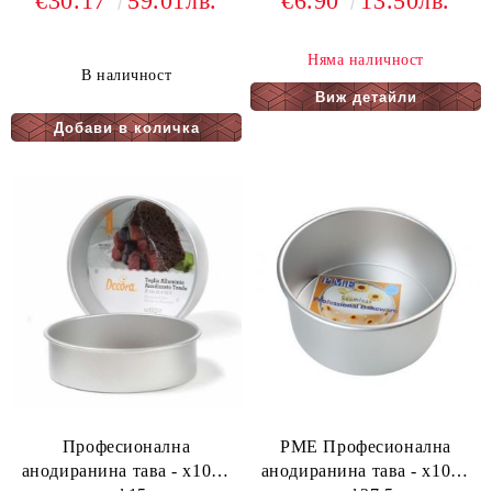
€30.17
59.01лв.
€6.90
13.50лв.
Няма наличност
В наличност
Виж детайли
Професионална
PME Професионална
анодиранина тава - х10см
анодиранина тава - х10см