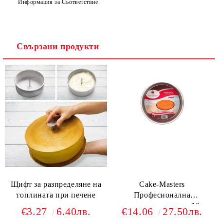
Информация за Съответствие
Свързани продукти
Щифт за разпределяне на
Cake-Masters
топлината при печене
Професионална
анодиранина тава - х10см
€3.27
6.40лв.
€14.06
27.50лв.
- ф17,5