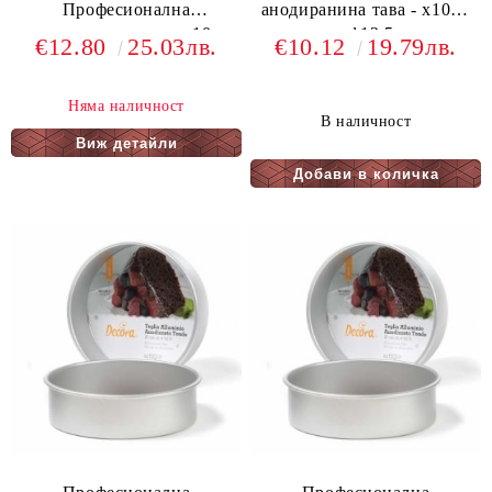
Професионална
анодиранина тава - х10см
анодиранина тава - х10см
- ф12,5
€12.80
25.03лв.
€10.12
19.79лв.
- ф18
Няма наличност
В наличност
Виж детайли