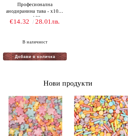
Професионална
анодиранина тава - х10см
- ф20
€14.32
28.01лв.
В наличност
Нови продукти