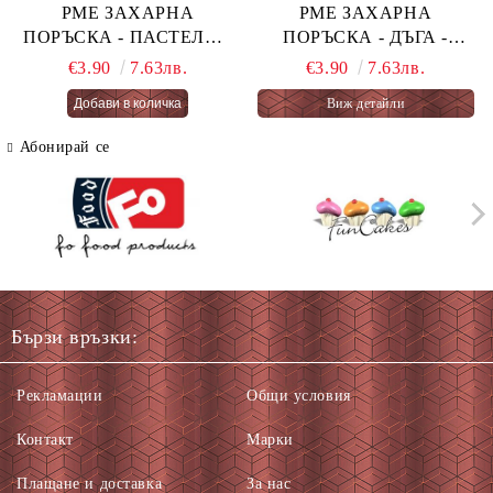
PME ЗАХАРНА
PME ЗАХАРНА
ПОРЪСКА - ПАСТЕЛНА
ПОРЪСКА - ДЪГА -
ОГНЕНА ТОРТА -
PASTEL RAINBOW 76 гр.
€3.90
7.63лв.
€3.90
7.63лв.
PASTEL FAIRY CAKES
Виж детайли
66 гр.
Абонирай се
Бързи връзки:
Рекламации
Общи условия
Контакт
Марки
Плащане и доставка
За нас