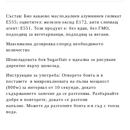
Състав:
Био какаово масло,калиев алуминиев силикат
E555; оцветител: железен оксид E172, анти слепващ
агент: E551
. Този продукт е: без ядки, без ГМО,
подходящ за вегетарианци, подходящ за вегани.
Максимална дозировка:според необходимото
количество
Шоколадовата боя Sugarflair е идеална за рисуване
директно върху шоколад.
Инструкции за употреба: Отворете боята и я
поставете в микровълновата на пълна мощност
(800w) за интервал от 10 секунди, докато
съдържанието започне да се разтопява.
Разбъркайте
добре и повторете, докато се разтопи
напълно.
Можете да разтопите боята и в съд с топла
вода
.