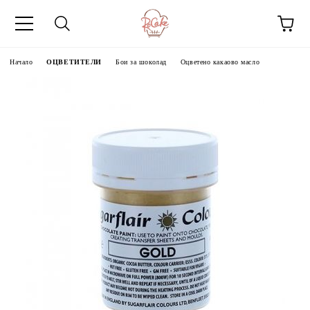
Начало
ОЦВЕТИТЕЛИ
Бои за шоколад
Оцветено какаово масло