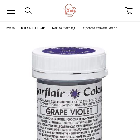
Начало
ОЦВЕТИТЕЛИ
Бои за шоколад
Оцветено какаово масло