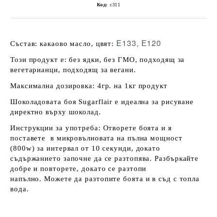
Код:
c311
E133, Е120
Състав: какаово масло, цвят:
Този продукт е: без ядки, без ГМО, подходящ за
вегетарианци, подходящ за вегани.
Максимална дозировка: 4гр. на 1кг продукт
Шоколадовата боя Sugarflair е идеална за рисуване
директно върху шоколад.
Инструкции за употреба: Отворете боята и я
поставете в микровълновата на пълна мощност
(800w) за интервал от 10 секунди, докато
съдържанието започне да се разтопява.
Разбъркайте
добре и повторете, докато се разтопи
напълно.
Можете да разтопите боята и в съд с топла
вода
.