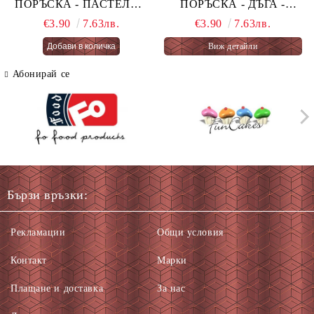
ПОРЪСКА - ПАСТЕЛНА
ПОРЪСКА - ДЪГА -
ОГНЕНА ТОРТА -
PASTEL RAINBOW 76 гр.
€3.90
7.63лв.
€3.90
7.63лв.
PASTEL FAIRY CAKES
Виж детайли
66 гр.
Абонирай се
Бързи връзки:
Рекламации
Общи условия
Контакт
Марки
Плащане и доставка
За нас