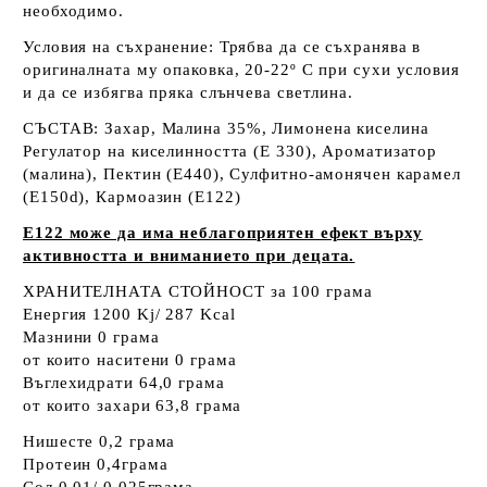
необходимо.
Условия на съхранение: Трябва да се съхранява в
оригиналната му опаковка, 20-22º C при сухи условия
и да се избягва пряка слънчева светлина.
СЪСТАВ:
Захар, Малина 35%, Лимонена киселина
Регулатор на киселинността (E 330), Ароматизатор
(малина), Пектин (E440), Сулфитно-амонячен карамел
(Е150d), Кармоазин (E122)
E122 може да има неблагоприятен ефект върху
активността и вниманието при децата.
ХРАНИТЕЛНАТА СТОЙНОСТ за 100 грама
Енергия 1200 Kj/ 287 Kcal
Мазнини 0 грама
от които наситени 0 грама
Въглехидрати 64,0 грама
от които захари 63,8 грама
Нишесте 0,2 грама
Протеин 0,4грама