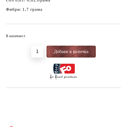
Сол 0,01/ 0,025грама
Фибри: 1,7 грама
Добави в желани
В наличност