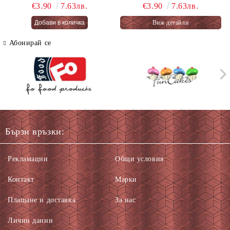
ОГНЕНА ТОРТА -
PASTEL RAINBOW 76 гр.
€3.90
7.63лв.
€3.90
7.63лв.
PASTEL FAIRY CAKES
Виж детайли
66 гр.
Абонирай се
Бързи връзки:
Рекламации
Общи условия
Контакт
Марки
Плащане и доставка
За нас
Лични данни