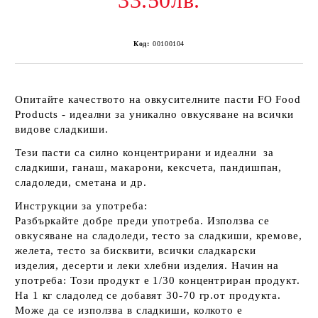
33.50лв.
Код:
00100104
Опитайте качеството на овкусителните пасти FO Food
Products - идеални за уникално овкусяване на всички
видове сладкиши.
Тези пасти са силно концентрирани и идеални за
сладкиши, ганаш, макарони, кексчета, пандишпан,
сладоледи, сметана и др.
Инструкции за употреба:
Разбъркайте добре преди употреба.
Използва се
овкусяване на сладоледи, тесто за сладкиши, кремове,
желета, тесто за бисквити, всички сладкарски
изделия, десерти и леки хлебни изделия.
Начин на
употреба: Този продукт е 1/30 концентриран продукт.
На 1 кг сладолед се добавят 30-70 гр.
от продукта.
Може да се използва в сладкиши, колкото е