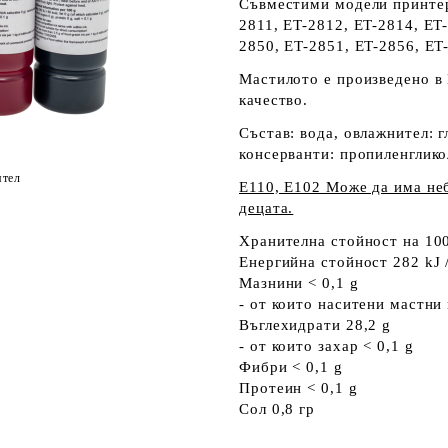
Съвместими модели принтер
2811, ET-2812, ET-2814, ET
2850, ET-2851, ET-2856, ET
Мастилото е произведено в 
качество.
Състав: вода, овлажнител: г
консерванти: пропиленглик
ятел
Е110, E102 Може да има не
децата.
Хранителна стойност на 100
Енергийна стойност 282 kJ /
Мазнини < 0,1 g
- от които наситени мастни 
Въглехидрати 28,2 g
- от които захар < 0,1 g
Фибри < 0,1 g
Протеин < 0,1 g
Сол 0,8 гр