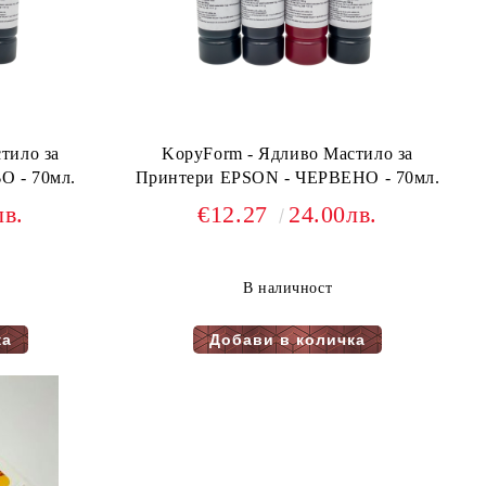
тило за
KopyForm - Ядливо Мастило за
Принтери EPSON - СИНЬО - 70мл.
Принтери EPSON - ЧЕРВЕНО - 70мл.
лв.
€12.27
24.00лв.
В наличност