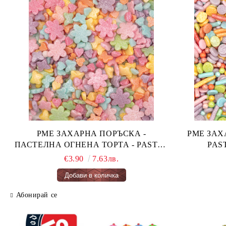
PME ЗАХАРНА ПОРЪСКА -
PME ЗАХАРН
ПАСТЕЛНА ОГНЕНА ТОРТА - PASTEL
FAIRY CAKES 66 гр.
€3.90
7.63лв.
Абонирай се