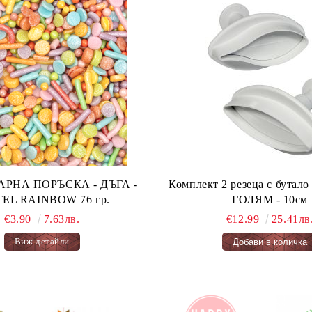
А ПОРЪСКА - ДЪГА -
Комплект 2 резеца с бута
PASTEL RAINBOW 76 гр.
ГОЛЯМ - 10см
€3.90
7.63лв.
€12.99
25.41лв
Виж детайли