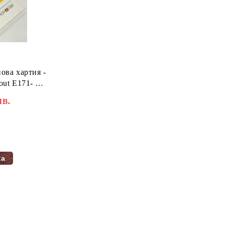
ова хартия -
hout E171- 25
лв.