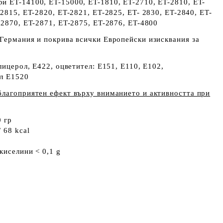
и ET-14100, ET-15000, ET-1810, ET-2710, ET-2810, ET-
-2815, ET-2820, ET-2821, ET-2825, ET- 2830, ET-2840, ET-
-2870, ET-2871, ET-2875, ET-2876, ET-4800
Германия и покрива всички Европейски изисквания за
лицерол, E422, оцветител: E151, E110, E102,
ол E1520
благоприятен ефект върху вниманието и активността при
 гр
 68 kcal
киселини < 0,1 g