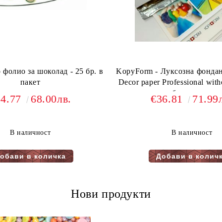
фолио за шоколад - 25 бр. в
KopyForm - Луксозна фондан
пакет
Decor paper Professional wit
бр. в пакет
34.77
68.00лв.
€36.81
71.99
В наличност
В наличност
Нови продукти