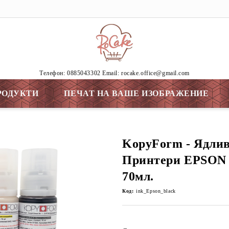
Tелефон: 0885043302 Email: rocake.office@gmail.com
РОДУКТИ
ПЕЧАТ НА ВАШЕ ИЗОБРАЖЕНИЕ
KopyForm - Ядлив
Принтери EPSON 
70мл.
Код:
ink_Epson_black