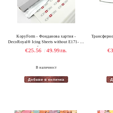
KopyForm - Фонданова хартия -
Трансферно 
DecoRoyal® Icing Sheets without E171- 20
бр в пакет
€25.56
49.99лв.
€
В наличност