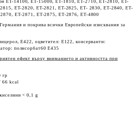
и ET-14100, ET-15000, ET-1810, ET-2710, ET-2810, ET-
-2815, ET-2820, ET-2821, ET-2825, ET- 2830, ET-2840, ET-
-2870, ET-2871, ET-2875, ET-2876, ET-4800
Германия и покрива всички Европейски изисквания за
лицерол, E422, оцветител: E122, консерванти:
латор: полисорбат60 Е435
риятен ефект върху вниманието и активността при
 гр
 66 kcal
киселини < 0,1 g