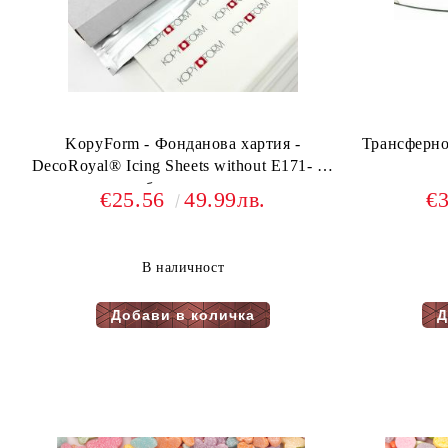
KopyForm - Фонданова хартия -
Трансферно 
DecoRoyal® Icing Sheets without E171- 20
бр в пакет
€25.56
49.99лв.
€
В наличност