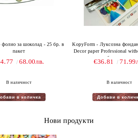
фолио за шоколад - 25 бр. в
KopyForm - Луксозна фондан
пакет
Decor paper Professional wit
бр. в пакет
34.77
68.00лв.
€36.81
71.99
В наличност
В наличност
Нови продукти