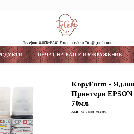
Tелефон: 0885043302 Email: rocake.office@gmail.com
РОДУКТИ
ПЕЧАТ НА ВАШЕ ИЗОБРАЖЕНИЕ
KopyForm - Ядлив
Принтери EPSON
70мл.
Код:
ink_Epson_magenta