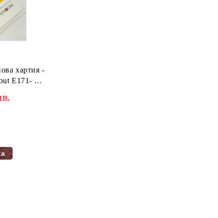
ова хартия -
hout E171- 25
лв.