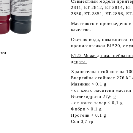
Съвместими модели принтер
2811, ET-2812, ET-2814, ET
2850, ET-2851, ET-2856, ET
Мастилото е произведено в 
качество.
Състав: вода, овлажнител: г
пропиленгликол E1520, ему
ятел
Е122 Може да има неблагоп
децата.
Хранителна стойност на 100
Енергийна стойност 276 kJ /
Мазнини < 0,1 g
- от които наситени мастни 
Въглехидрати 27,6 g
- от които захар < 0,1 g
Фибри < 0,1 g
Протеин < 0,1 g
Сол 0,7 гр