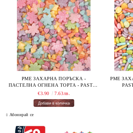
PME ЗАХАРНА ПОРЪСКА -
PME ЗАХАРН
ПАСТЕЛНА ОГНЕНА ТОРТА - PASTEL
FAIRY CAKES 66 гр.
€3.90
7.63лв.
Абонирай се