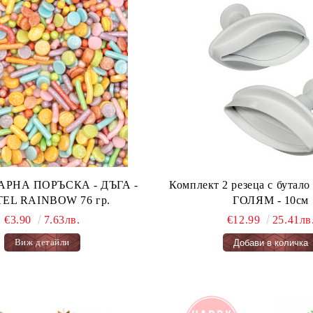
А ПОРЪСКА - ДЪГА -
Комплект 2 резеца с бута
PASTEL RAINBOW 76 гр.
ГОЛЯМ - 10см
€3.90
7.63лв.
€12.99
25.41лв
Виж детайли