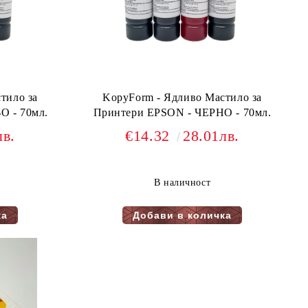
тило за
KopyForm - Ядливо Мастило за
Принтери EPSON - СИНЬО - 70мл.
Принтери EPSON - ЧЕРНО - 70мл.
лв.
€14.32
28.01лв.
В наличност