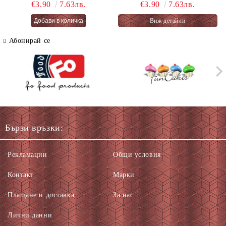
ОГНЕНА ТОРТА -
PASTEL RAINBOW 76 гр.
€3.90
7.63лв.
€3.90
7.63лв.
PASTEL FAIRY CAKES
Виж детайли
66 гр.
Абонирай се
Бързи връзки:
Рекламации
Общи условия
Контакт
Марки
Плащане и доставка
За нас
Лични данни