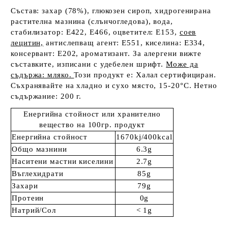
Състав: захар (78%), глюкозен сироп, хидрогенирана
растителна мазнина (слънчогледова), вода,
стабилизатор: E422, E466, оцветител: E153,
соев
лецитин,
антислепващ агент: E551, киселина: E334,
консервант: E202, ароматизант. За алергени вижте
съставките, изписани с удебелен шрифт.
Може да
съдържа: мляко.
Този продукт е: Халал сертифициран.
Съхранявайте на хладно и сухо място, 15-20°C. Нетно
съдържание: 200 г.
Енергийна стойност или хранително
вещество на 100гр. продукт
Енергийна стойност
1670kj/400kcal
Общо мазнини
6.3g
Наситени мастни киселини
2.7g
Въглехидрати
85g
Захари
79g
Протеин
0g
Натрий/Сол
< 1g