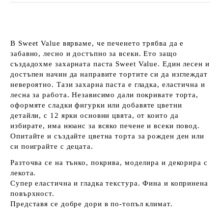
В Sweet Value вярваме, че печенето трябва да е
забавно, лесно и достъпно за всеки. Ето защо
създадохме захарната паста Sweet Value. Един лесен и
достъпен начин да направите тортите си да изглеждат
невероятно. Тази захарна паста е гладка, еластична и
лесна за работа. Независимо дали покривате торта,
оформяте сладки фигурки или добавяте цветни
детайли, с 12 ярки основни цвята, от които да
избирате, има нюанс за всяко печене и всеки повод.
Опитайте и създайте цветна торта за рожден ден или
си поиграйте с децата.
Разточва се на тънко, покрива, моделира и декорира с
лекота.
Супер еластична и гладка текстура. Фина и копринена
повърхност.
Представя се добре дори в по-топъл климат.