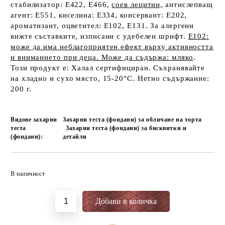
стабилизатор: E422, E466,
соев лецитин,
антислепващ
агент: E551, киселина: E334, консервант: E202,
ароматизант, оцветител: E102, E131. За алергени
вижте съставките, изписани с удебелен шрифт.
E102:
може да има неблагоприятен ефект върху активността
и вниманието при деца. Може да съдържа: мляко
.
Този продукт е: Халал сертифициран. Съхранявайте
на хладно и сухо място, 15-20°C. Нетно съдържание:
200 г.
Видове захарни
Захарни теста (фондани) за обличане на торта
теста
Захарни теста (фондани) за бисквитки и
(фондани):
детайли
Добави в желани
В наличност