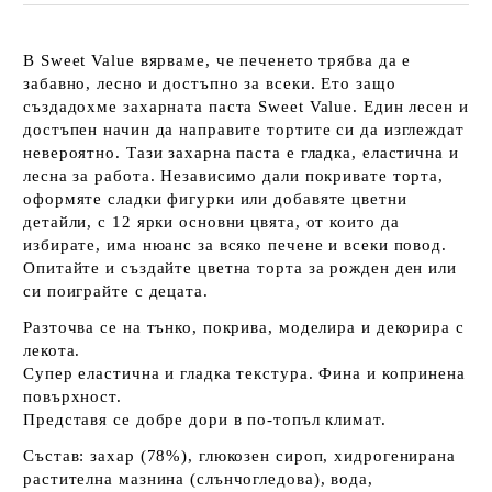
В Sweet Value вярваме, че печенето трябва да е
забавно, лесно и достъпно за всеки. Ето защо
създадохме захарната паста Sweet Value. Един лесен и
достъпен начин да направите тортите си да изглеждат
невероятно. Тази захарна паста е гладка, еластична и
лесна за работа. Независимо дали покривате торта,
оформяте сладки фигурки или добавяте цветни
детайли, с 12 ярки основни цвята, от които да
избирате, има нюанс за всяко печене и всеки повод.
Опитайте и създайте цветна торта за рожден ден или
си поиграйте с децата.
Разточва се на тънко, покрива, моделира и декорира с
лекота.
Супер еластична и гладка текстура. Фина и копринена
повърхност.
Представя се добре дори в по-топъл климат.
Състав: захар (78%), глюкозен сироп, хидрогенирана
растителна мазнина (слънчогледова), вода,